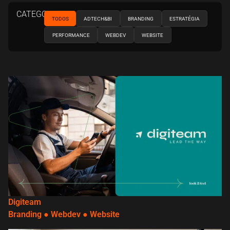
CATEGORIAS
TODOS
ADTECH&BI
BRANDING
ESTRATÉGIA
PERFORMANCE
WEBDEV
WEBSITE
Digiteam
Branding
●
Webdev
●
Website