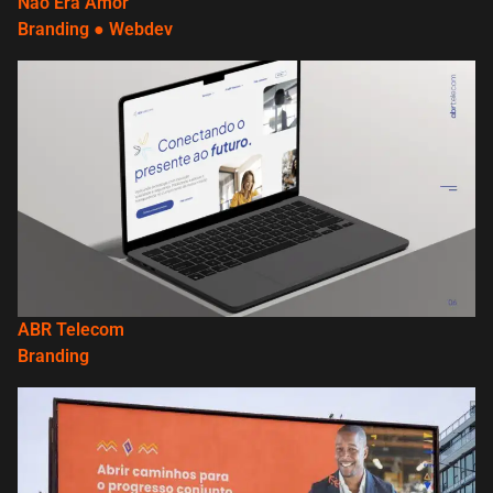
Não Era Amor
Branding
●
Webdev
ABR Telecom
Branding