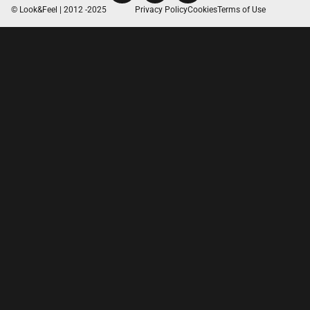
© Look&Feel | 2012 -2025
Privacy Policy
Cookies
Terms of Use