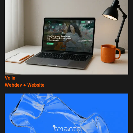
Volix
Webdev
●
Website